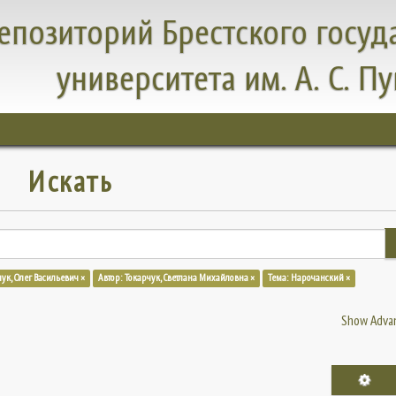
епозиторий Брестского госуд
университета им. А. С. П
Искать
чук, Олег Васильевич ×
Автор: Токарчук, Светлана Михайловна ×
Тема: Нарочанский ×
Show Advan