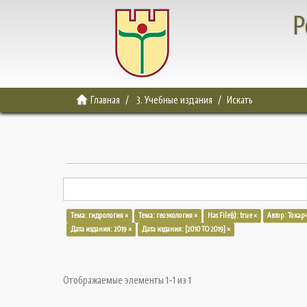
Р
Главная
3. Учебные издания
Искать
Тема: гидрология ×
Тема: геоэкология ×
Has File(s): true ×
Автор: Токар
Дата издания: 2019 ×
Дата издания: [2010 TO 2019] ×
Отображаемые элементы 1-1 из 1