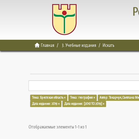
Р
Главная
3. Учебные издания
Искать
Тема: Брестская область ×
Тема: география ×
Автор: Токарчук, Светлана М
Дата издания: 2019 ×
Дата издания: [2010 TO 2019] ×
Отображаемые элементы 1-1 из 1