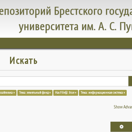
епозиторий Брестского госуд
университета им. А. С. П
Искать
ихайловна ×
Тема: земельный фонд ×
Has File(s): true ×
Тема: информационная система ×
Show Advan