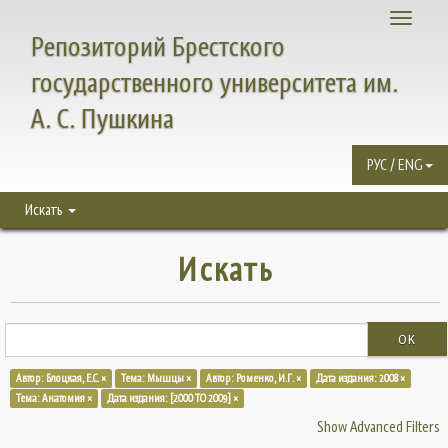
Toggle
Репозиторий Брестского
navigati
государственного университета им.
А. С. Пушкина
РУС / ENG
Искать
Искать
OK
Автор: Блоцкая, Е.С. ×
Тема: Мышцы ×
Автор: Роменко, И.Г. ×
Дата издания: 2008 ×
Тема: Анатомия ×
Дата издания: [2000 TO 2009] ×
Show Advanced Filters