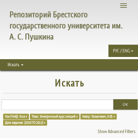
Toggle
Репозиторий Брестского
navigati
государственного университета им.
А. С. Пушкина
РУС / ENG
Искать
Искать
OK
Has File(s): true ×
Тема: Электронный курс лекций ×
Автор: Ковалевич, Н.Ф. ×
Дата издания: [2020 TO 2022] ×
Show Advanced Filters