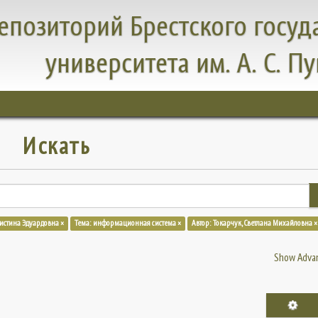
епозиторий Брестского госуд
университета им. А. С. П
Искать
ристина Эдуардовна ×
Тема: информационная система ×
Автор: Токарчук, Светлана Михайловна ×
Show Advan