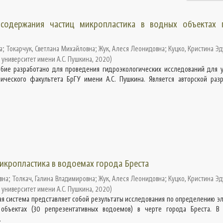
содержания частиц микропластика в водных объектах 
а
;
Токарчук, Светлана Михайловна
;
Жук, Алеся Леонидовна
;
Куцко, Кристина Э
 университет имени А.С. Пушкина
,
2020
)
бие разработано для проведения гидроэкологических исследований для 
ического факультета БрГУ имени А.С. Пушкина. Является авторской разр
икропластика в водоемах города Бреста
вна
;
Толкач, Галина Владимировна
;
Жук, Алеся Леонидовна
;
Куцко, Кристина Э
 университет имени А.С. Пушкина
,
2020
)
 система представляет собой результаты исследования по определению э
объектах (30 репрезентативных водоемов) в черте города Бреста. В
.