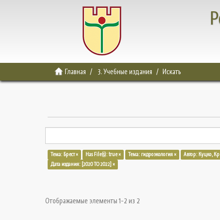
Р
Главная
3. Учебные издания
Искать
Тема: Брест ×
Has File(s): true ×
Тема: гидроэкология ×
Автор: Куцко, К
Дата издания: [2020 TO 2022] ×
Отображаемые элементы 1-2 из 2