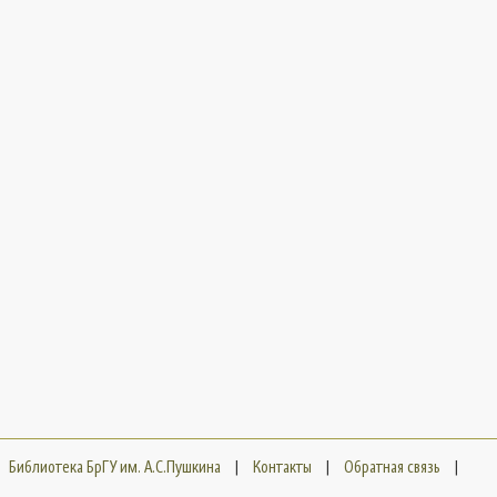
Библиотека БрГУ им. А.С.Пушкина
|
Контакты
|
Обратная связь
|