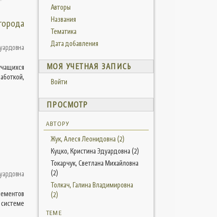
Авторы
Названия
города
Тематика
Дата добавления
дуардовна
МОЯ УЧЕТНАЯ ЗАПИСЬ
учащихся
аботкой,
Войти
ПРОСМОТР
АВТОРУ
Жук, Алеся Леонидовна (2)
Куцко, Кристина Эдуардовна (2)
Токарчук, Светлана Михайловна
(2)
дуардовна
Толкач, Галина Владимировна
лементов
(2)
 системе
ТЕМЕ