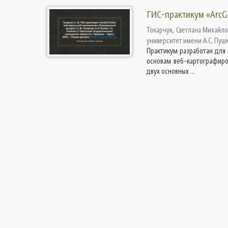
ГИС-практикум «ArcGI
Токарчук, Светлана Михайл
университет имени А.С. Пуш
Практикум разработан для 
основам веб-картографиро
двух основных ...