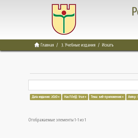
Р
Главная
3. Учебные издания
Искать
Дата издания: 2020 ×
Has File(s): true ×
Тема: веб-приложения ×
Автор:
Отображаемые элементы 1-1 из 1