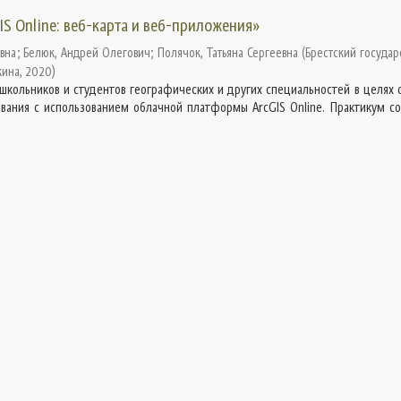
S Online: веб-карта и веб-приложения»
овна
;
Белюк, Андрей Олегович
;
Полячок, Татьяна Сергеевна
(
Брестский государ
кина
,
2020
)
школьников и студентов географических и других специальностей в целях 
вания с использованием облачной платформы ArcGIS Online. Практикум со