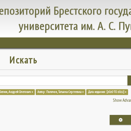
епозиторий Брестского госуд
университета им. А. С. П
Искать
 Белюк, Андрей Олегович ×
Автор: Полячок, Татьяна Сергеевна ×
Дата издания: [2020 TO 2022] ×
Show Advan