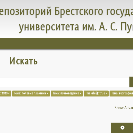
епозиторий Брестского госуд
университета им. А. С. П
Искать
: 2020 ×
Тема: полевые практики ×
Тема: почвоведение ×
Has File(s): true ×
Тема: география
Show Advan