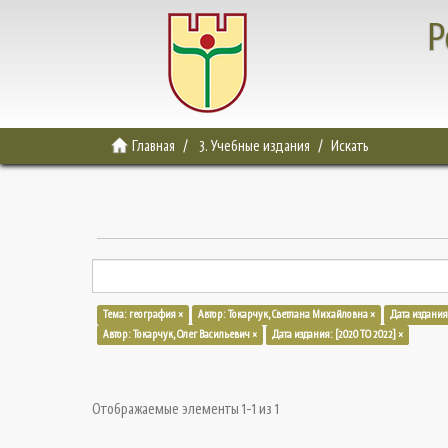
Р
Главная
3. Учебные издания
Искать
Тема: география ×
Автор: Токарчук, Светлана Михайловна ×
Дата издания
Автор: Токарчук, Олег Васильевич ×
Дата издания: [2020 TO 2022] ×
Отображаемые элементы 1-1 из 1