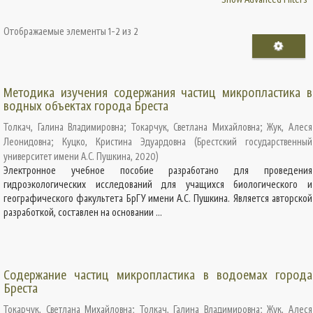
Отображаемые элементы 1-2 из 2
Методика изучения содержания частиц микропластика в
водных объектах города Бреста
Толкач, Галина Владимировна
;
Токарчук, Светлана Михайловна
;
Жук, Алеся
Леонидовна
;
Куцко, Кристина Эдуардовна
(
Брестский государственный
университет имени А.С. Пушкина
,
2020
)
Электронное учебное пособие разработано для проведения
гидроэкологических исследований для учащихся биологического и
географического факультета БрГУ имени А.С. Пушкина. Является авторской
разработкой, составлен на основании ...
Содержание частиц микропластика в водоемах города
Бреста
Токарчук, Светлана Михайловна
;
Толкач, Галина Владимировна
;
Жук, Алеся