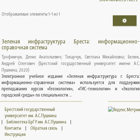
Отображаемые элементы 1-1 из 1
Зеленая инфраструктура Бреста: информационно-
справочная система
Трофимчук, Денис Анатольевич
;
Токарчук, Светлана Михайловна
;
Белюк,
Андрей Олегович
(
Брестский государственный университет имени А.С.
Пушкина
,
2020
)
Электронное учебное издание «Зеленая инфраструктура г. Бреста:
информационно-справочная система» используется для поддержки
преподавания курсов «Геоэкология», «ГИС-технологии» и «Экология
городской среды» по специальности ...
Брестский государственный
университет им. А.С.Пушкина
|
Библиотека БрГУ им. А.С.Пушкина
|
Контакты
|
Обратная связь
|
Инструкция