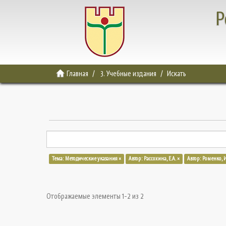
Р
Главная
3. Учебные издания
Искать
Тема: Методические указания ×
Автор: Рассохина, Е.А. ×
Автор: Роменко, И
Отображаемые элементы 1-2 из 2