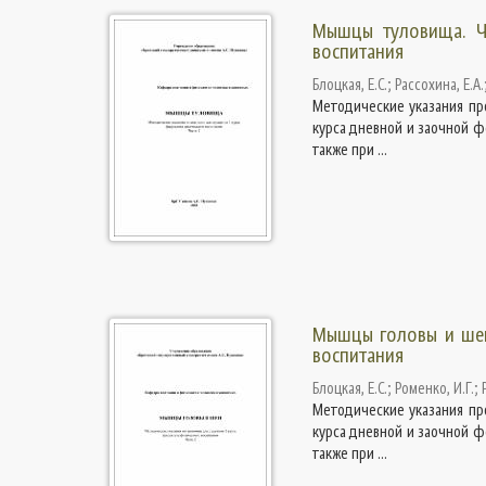
Мышцы туловища. Ч.
воспитания
Блоцкая, Е.С.
;
Рассохина, Е.А.
Методические указания пр
курса дневной и заочной ф
также при ...
Мышцы головы и шеи.
воспитания
Блоцкая, Е.С.
;
Роменко, И.Г.
;
Методические указания пр
курса дневной и заочной ф
также при ...