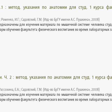
1 : метод. указания по анатомии для студ. 1 курса фак
;
Роменко, И.Г.
;
Садовский, Г.М.
(
Изд-во БрГУ имени А.С. Пушкина»
,
2008
)
едназначены для изучения материала по мышечной системе человека студ
орм обучения факультета физического воспитания во время лабораторных за
 Ч. 2 : метод. указания по анатомии для студ. 1 курса фа
Рассохина, Е.А.
;
Садовский, Г.М.
(
Изд-во БрГУ имени А.С. Пушкина»
,
2008
)
едназначены для изучения материала по мышечной системе человека студ
орм обучения факультета физического воспитания во время лабораторных за