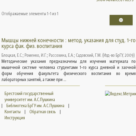
Отображаемые элементы 1-1 из 1
Мышцы нижней конечности : метод. указания для студ. 1-го
курса фак. физ. воспитания
Блоцкая, Е.С.
;
Роменко, И.Г.
;
Рассохина, Е.А.
;
Садовский, Г.М.
(
Изд-во БрГУ
,
2009
)
Методические указания предназначены для изучения материала по
мышечной системе человека студентами 1-го курса дневной и заочной
форм обучения факультета физического воспитания во время
лабораторных занятий, а также при ...
Брестский государственный
университет им. А.С.Пушкина
|
Библиотека БрГУ им. А.С.Пушкина
|
Контакты
|
Обратная связь
|
Инструкция