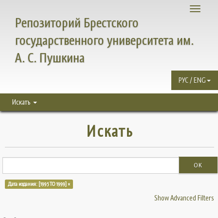
Toggle
Репозиторий Брестского
navigati
государственного университета им.
А. С. Пушкина
РУС / ENG
Искать
Искать
OK
Дата издания: [1995 TO 1999] ×
Show Advanced Filters