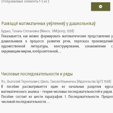
Отображаемые элементы 1-5 из 5
Развiццё матэматычных уяўленняў у дашкольнiкаў
Будько, Татьяна Степановна
(
Минск : НМЦентр
,
1998
)
Показывается, как можно формировать математические представления у
дошкольников в процессе развития речи, пересказа произведений
художественной литературы, конструирования, ознакомления с
окружающим миром, изобразительной, ...
Числовые последовательности и ряды
Усс, Анатолий Терентьевич
;
Шило, Таисия Ильинична
(
Издательство БрГУ
,
1998
)
В пособии рассматривается один из начальных разделов курса
математического анализа - теория числовых последовательностей и рядов.
Пособие состоит из шести параграфов: 1. Последовательности. Предел
числовой последовательности. ...