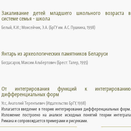
Закаливание детей младшего школьного возраста в
системе семья - школа
Белый, К.И.
;
Моисейчик, Э.А.
(
БрГУ им. А.С. Пушкина
,
1998
)
Янтарь из археологических памятников Беларуси
Богдасаров, Максим Альбертович
(
Брест: Талер
,
1995
)
От интегрирования функций к интегрированию
дифференциальных форм
Усс, Анатолий Терентьевич
(
Издательство БрГУ
,
1998
)
Излагается введение в теорию интегрирования дифференциальных форм.
Изложение построено на анализе исходных понятий теории интеграла
Римана и сопровождается примерами и рисунками.