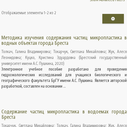
Отображаемые элементы 1-2 из 2
Методика изучения содержания частиц микропластика в
водных объектах города Бреста
Толкач, Галина Владимировна
;
Токарчук, Светлана Михайловна
;
Жук, Алеся
Леонидовна
;
Куцко, Кристина Эдуардовна
(
Брестский государственный
университет имени А.С. Пушкина
,
2020
)
Электронное учебное пособие разработано для проведения
гидроэкологических исследований для учащихся биологического и
географического факультета БрГУ имени А.С. Пушкина. Является авторской
разработкой, составлен на основании ...
Содержание частиц микропластика в водоемах города
Бреста
Токарчук, Светлана Михайловна
;
Толкач, Галина Владимировна
;
Жук, Алеся