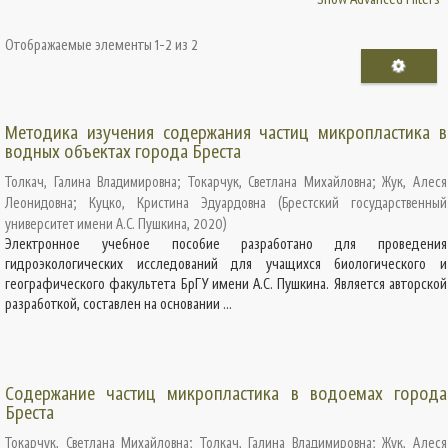
Отображаемые элементы 1-2 из 2
Методика изучения содержания частиц микропластика в
водных объектах города Бреста
Толкач, Галина Владимировна
;
Токарчук, Светлана Михайловна
;
Жук, Алеся
Леонидовна
;
Куцко, Кристина Эдуардовна
(
Брестский государственный
университет имени А.С. Пушкина
,
2020
)
Электронное учебное пособие разработано для проведения
гидроэкологических исследований для учащихся биологического и
географического факультета БрГУ имени А.С. Пушкина. Является авторской
разработкой, составлен на основании ...
Содержание частиц микропластика в водоемах города
Бреста
Токарчук, Светлана Михайловна
;
Толкач, Галина Владимировна
;
Жук, Алеся