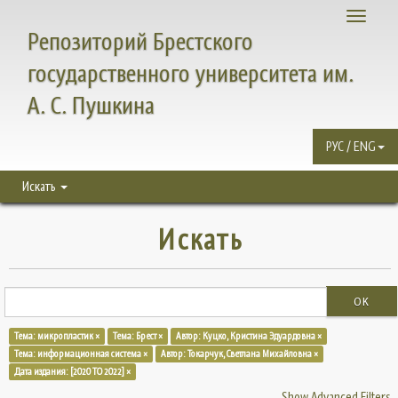
Toggle
Репозиторий Брестского
navigati
государственного университета им.
А. С. Пушкина
РУС / ENG
Искать
Искать
OK
Тема: микропластик ×
Тема: Брест ×
Автор: Куцко, Кристина Эдуардовна ×
Тема: информационная система ×
Автор: Токарчук, Светлана Михайловна ×
Дата издания: [2020 TO 2022] ×
Show Advanced Filters