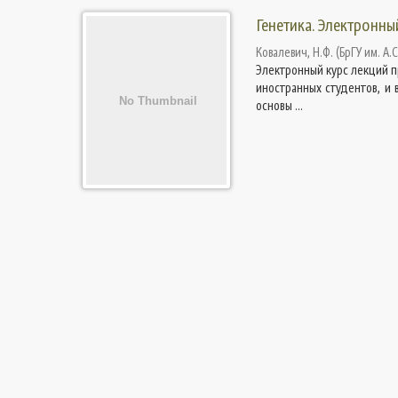
Генетика. Электронны
Ковалевич, Н.Ф.
(
БрГУ им. А.
Электронный курс лекций пр
иностранных студентов, и
основы ...