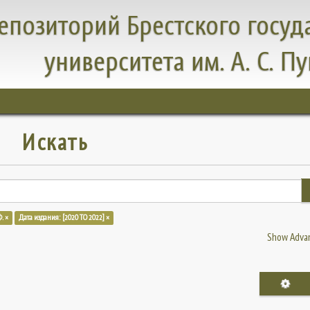
епозиторий Брестского госуд
университета им. А. С. П
Искать
. ×
Дата издания: [2020 TO 2022] ×
Show Advan