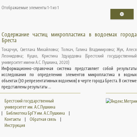
Отображаемые элементы 1-1 из 1
Содержание частиц микропластика в водоемах города
Бреста
Токарчук, Светлана Михайловна
;
Толкач, Галина Владимировна
;
Жук, Алеся
Леонидовна
;
Куцко, Кристина Эдуардовна
(
Брестский государственный
университет имени А.С. Пушкина
,
2020
)
Информационно-справочная система представляет собой результаты
исследования по определению элементов микропластика в водных
объектах (30 репрезентативных водоемов) в черте города Бреста. В системе
представлены результаты ...
Брестский государственный
университет им. А.С.Пушкина
|
Библиотека БрГУ им. А.С.Пушкина
|
Контакты
|
Обратная связь
|
Инструкция