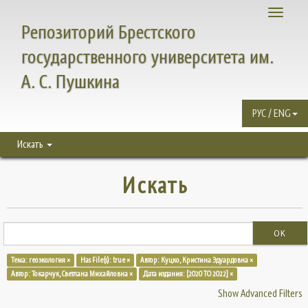
Toggle
Репозиторий Брестского
navigati
государственного университета им.
А. С. Пушкина
РУС / ENG
Искать
Искать
OK
Тема: геоэкология ×
Has File(s): true ×
Автор: Куцко, Кристина Эдуардовна ×
Автор: Токарчук, Светлана Михайловна ×
Дата издания: [2020 TO 2022] ×
Show Advanced Filters