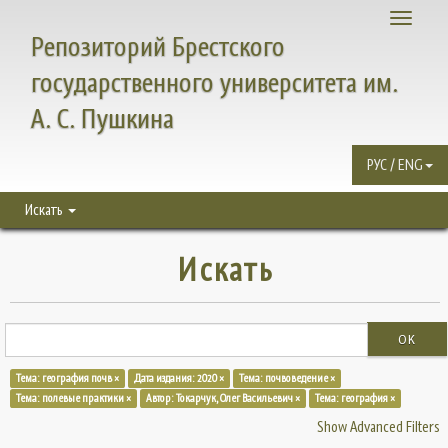
Toggle
Репозиторий Брестского
navigati
государственного университета им.
А. С. Пушкина
РУС / ENG
Искать
Искать
OK
Тема: география почв ×
Дата издания: 2020 ×
Тема: почвоведение ×
Тема: полевые практики ×
Автор: Токарчук, Олег Васильевич ×
Тема: география ×
Show Advanced Filters