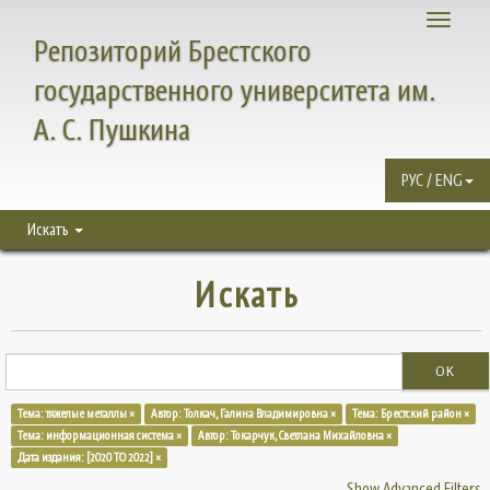
Toggle
Репозиторий Брестского
navigati
государственного университета им.
А. С. Пушкина
РУС / ENG
Искать
Искать
OK
Тема: тяжелые металлы ×
Автор: Толкач, Галина Владимировна ×
Тема: Брестский район ×
Тема: информационная система ×
Автор: Токарчук, Светлана Михайловна ×
Дата издания: [2020 TO 2022] ×
Show Advanced Filters