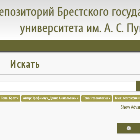
епозиторий Брестского госуд
университета им. А. С. П
Искать
Тема: Брест ×
Автор: Трофимчук, Денис Анатольевич ×
Тема: геоэкология ×
Тема: география ×
Show Advan