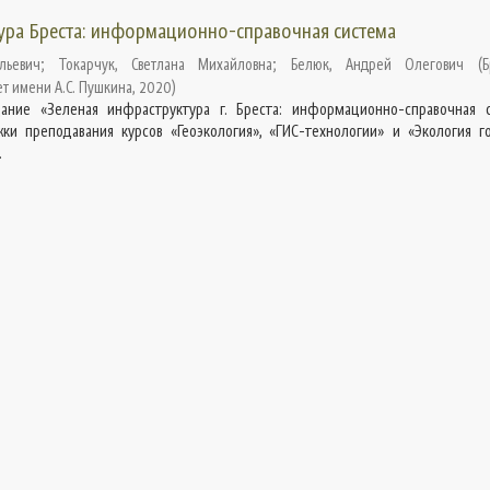
ура Бреста: информационно-справочная система
льевич
;
Токарчук, Светлана Михайловна
;
Белюк, Андрей Олегович
(
Б
т имени А.С. Пушкина
,
2020
)
ание «Зеленая инфраструктура г. Бреста: информационно-справочная 
ки преподавания курсов «Геоэкология», «ГИС-технологии» и «Экология г
.