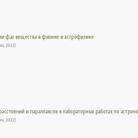
ии фаз вещества в физике и астрофизике
ина
,
2022
)
асстояний и параллаксов в лабораторных работах по астрон
ина
,
2022
)