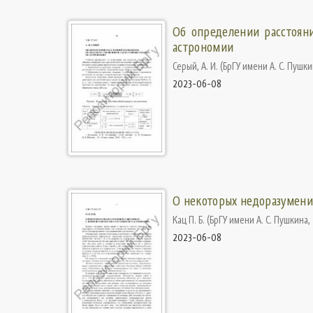
Об определении расстоян
астрономии
Серый, А. И.
(
БрГУ имени А. С. Пушк
2023-06-08
О некоторых недоразумения
Кац П. Б.
(
БрГУ имени А. С. Пушкина
,
2023-06-08