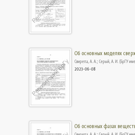
Об основных моделях свер
Свирепа, А. А.
;
Серый, А. И.
(
БрГУ име
2023-06-08
Об основных фазах вещест
Свирепа, А. А.
;
Серый, А. И.
(
БрГУ име