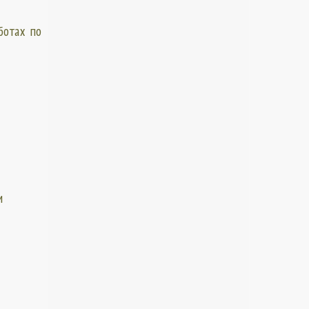
ботах по
и