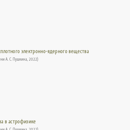
хплотного электронно-ядерного вещества
ни А. С. Пушкина
,
2022
)
ва в астрофизике
ни А. С. Пушкина
,
2022
)