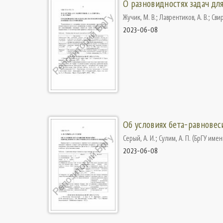
О разновидностях задач дл
Жучик, М. В.
;
Лаврентиков, А. В.
;
Свир
2023-06-08
Об условиях бета-равнове
Серый, А. И.
;
Сулим, А. П.
(
БрГУ имен
2023-06-08