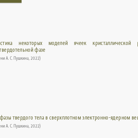
ристика некоторых моделей ячеек кристаллической 
 твердотельной фазе
ни А. С. Пушкина
,
2022
)
 фазы твердого тела в сверхплотном электронно-ядерном в
ни А. С. Пушкина
,
2022
)