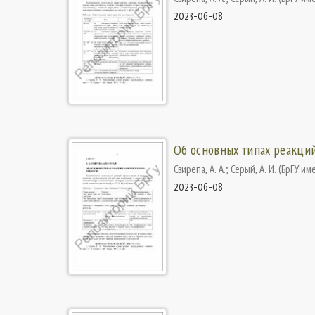
2023-06-08
Об основных типах реакци
Свирепа, А. А.
;
Серый, А. И.
(
БрГУ име
2023-06-08