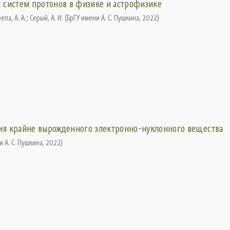
я систем протонов в физике и астрофизике
епа, А. А.
;
Серый, А. И.
(
БрГУ имени А. С. Пушкина
,
2022
)
сия крайне вырожденного электронно-нуклонного вещества
и А. С. Пушкина
,
2022
)