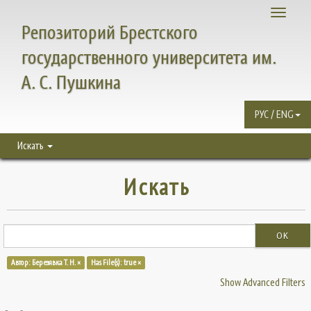
Toggle
Репозиторий Брестского
navigati
государственного университета им.
А. С. Пушкина
РУС / ENG
Искать
Искать
OK
Автор: Березявка Т. Н. ×
Has File(s): true ×
Show Advanced Filters