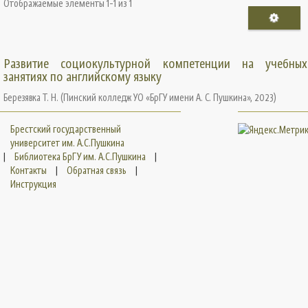
Отображаемые элементы 1-1 из 1
Развитие социокультурной компетенции на учебных
занятиях по английскому языку
Березявка Т. Н.
(
Пинский колледж УО «БрГУ имени А. С. Пушкина»
,
2023
)
Брестский государственный
университет им. А.С.Пушкина
|
Библиотека БрГУ им. А.С.Пушкина
|
Контакты
|
Обратная связь
|
Инструкция