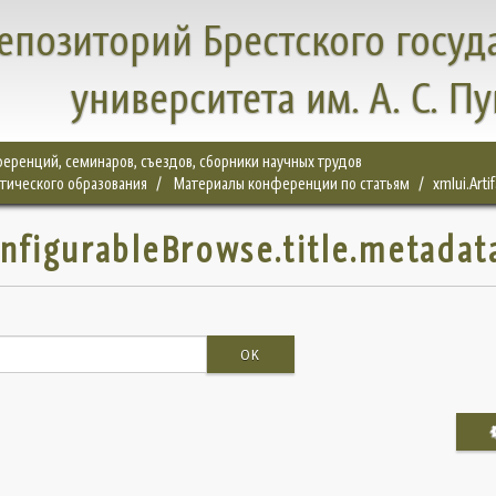
епозиторий Брестского госуд
университета им. А. С. П
еренций, семинаров, съездов, сборники научных трудов
тического образования
Материалы конференции по статьям
xmlui.Arti
onfigurableBrowse.title.metadat
OK