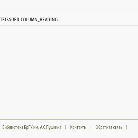
ATEISSUED.COLUMN_HEADING
Библиотека БрГУ им. А.С.Пушкина
|
Контакты
|
Обратная связь
|