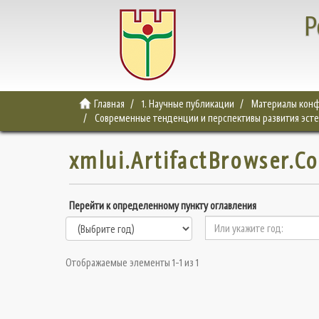
Р
Главная
1. Научные публикации
Материалы конф
Современные тенденции и перспективы развития эсте
xmlui.ArtifactBrowser.C
Перейти к определенному пункту оглавления
Отображаемые элементы 1-1 из 1