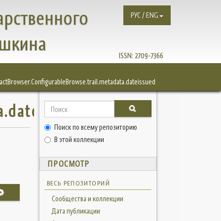
арственного
РУС / ENG
ушкина
ISSN:
2709-7366
factBrowser.ConfigurableBrowse.trail.metadata.dateissued
a.dateissued
Поиск по всему репозиторию
В этой коллекции
ПРОСМОТР
ВЕСЬ РЕПОЗИТОРИЙ
Сообщества и коллекции
Дата публикации