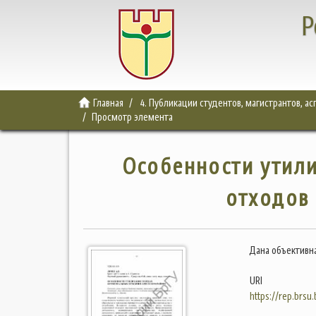
Р
Главная
4. Публикации студентов, магистрантов, а
Просмотр элемента
Особенности утил
отходов 
Дана объективна
URI
https://rep.brsu