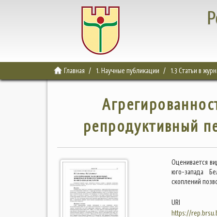
Р
Главная
1. Научные публикации
1.3 Статьи в жур
Агрегированнос
репродуктивный пе
Оценивается ви
юго-запада Бе
скоплений позв
URI
https://rep.brsu