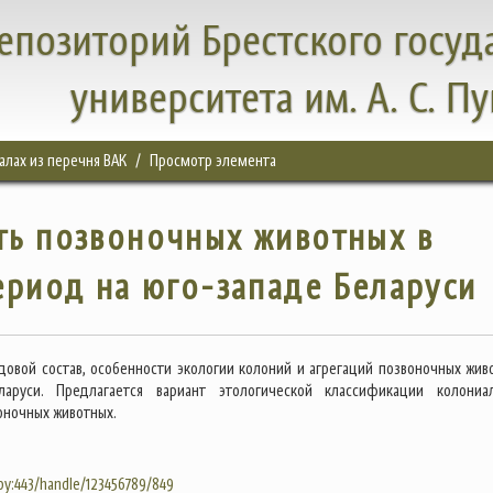
епозиторий Брестского госуд
университета им. А. С. П
налах из перечня ВАК
Просмотр элемента
ть позвоночных животных в
риод на юго-западе Беларуси
довой состав, особенности экологии колоний и агрегаций позвоночных жив
ларуси. Предлагается вариант этологической классификации колониа
оночных животных.
.by:443/handle/123456789/849