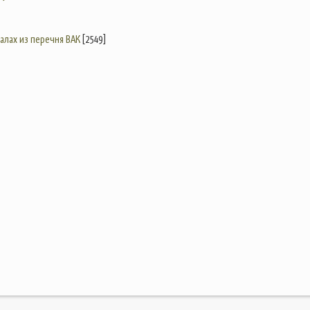
налах из перечня ВАК
[2549]