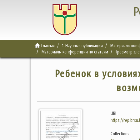
Р
Главная
1. Научные публикации
Материалы конф
Материалы конференции по статьям
Просмотр эл
Ребенок в условия
возм
URI
https://rep.brsu
Collections