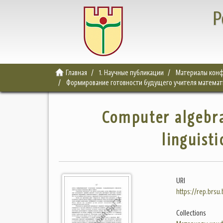
Р
Главная
1. Научные публикации
Материалы конф
Формирование готовности будущего учителя математи
Computer algebra
linguisti
URI
https://rep.brsu
Collections