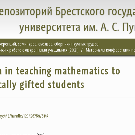
епозиторий Брестского госуд
университета им. А. С. П
еренций, семинаров, съездов, сборники научных трудов
ки к работе с одаренными учащимися (2021)
Материалы конференции по
 in teaching mathematics to
cally gifted students
.by:443/handle/123456789/8147