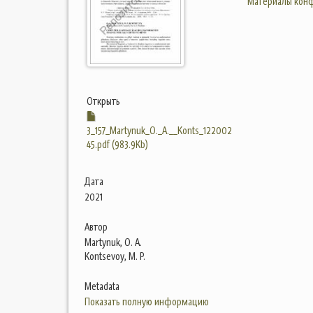
Материалы конф
Открыть
3_157_Martynuk_O._А.__Konts_122002
45.pdf (983.9Kb)
Дата
2021
Автор
Martynuk, O. А.
Kontsevoy, M. P.
Metadata
Показать полную информацию