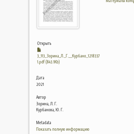
Материалы конф
Открыть
3_113_Зорина_Л._Г.__Курбано_1218337
1.pdf (843.1Kb)
Дата
2021
Автор
Зорина, Л. Г.
Курбанова, Ю. Г.
Metadata
Показать полную информацию