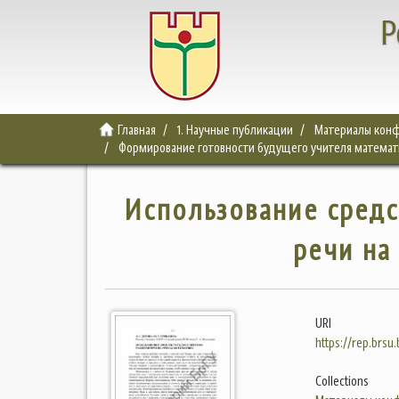
Р
Главная
1. Научные публикации
Материалы конф
Формирование готовности будущего учителя математи
Использование средс
речи на
URI
https://rep.brsu
Collections