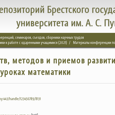
епозиторий Брестского госуд
университета им. А. С. П
еренций, семинаров, съездов, сборники научных трудов
ки к работе с одаренными учащимися (2021)
Материалы конференции по
тв, методов и приемов развит
 уроках математики
.by:443/handle/123456789/8131