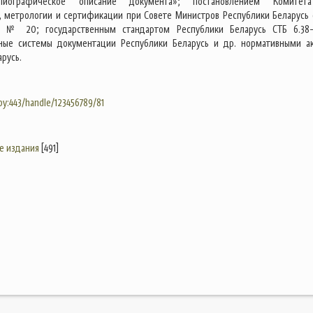
блиографическое описание документа»; постановлением Комитет
, метрологии и сертификации при Совете Министров Республики Беларусь 
. № 20; государственным стандартом Республики Беларусь СТБ 6.38
ные системы документации Республики Беларусь и др. нормативными а
русь.
.by:443/handle/123456789/81
е издания
[491]