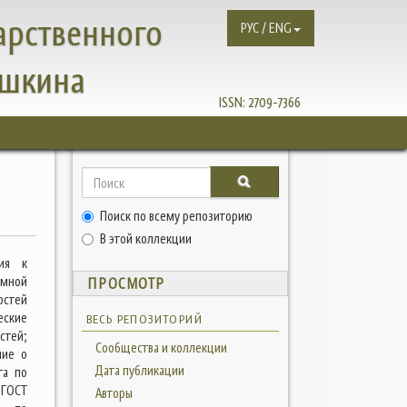
арственного
РУС / ENG
ушкина
ISSN:
2709-7366
Поиск по всему репозиторию
В этой коллекции
ния к
омной
ПРОСМОТР
остей
еские
ВЕСЬ РЕПОЗИТОРИЙ
стей;
Сообщества и коллекции
ние о
Дата публикации
та по
 ГОСТ
Авторы