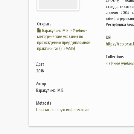
7.1-2003 «Би
стандартизации
апреля 2004 г
«Унифицирован
Открыть
Республики Бела
Варакулина М.В. - Учебно-
методические указания по
URI
прохождению преддипломной
https://rep.brsu
практики.rar (2.274Mb)
Collections
3.3 Иные учебны
Дата
2016
Автор
Варакулина, М.В.
Metadata
Показать полную информацию