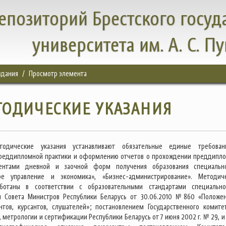
епозиторий Брестского госуд
университета им. А. С. П
здания
Просмотр элемента
ТОДИЧЕСКИЕ УКАЗАНИЯ
тодические указания устанавливают обязательные единые требова
реддипломной практики и оформлению отчетов о прохождении преддипл
дентами дневной и заочной форм получения образования специальн
ное управление и экономика», «Бизнес-администрирование». Методич
аботаны в соответствии с образовательными стандартами специально
м Совета Министров Республики Беларусь от 30.06.2010 №860 «Положе
нтов, курсантов, слушателей»; постановлением Государственного комите
 метрологии и сертификации Республики Беларусь от 7 июня 2002 г. № 29, и