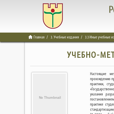
Р
Главная
3. Учебные издания
3.3 Иные учебные и
УЧЕБНО-МЕ
Настоящие ме
прохождению п
практики, сту
«Государствен
указания разр
постановление
практике студе
стандартизации,