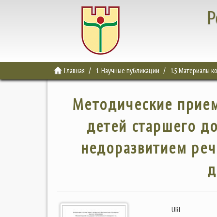
Р
Главная
1. Научные публикации
1.5 Материалы 
Методические прием
детей старшего д
недоразвитием реч
д
URI