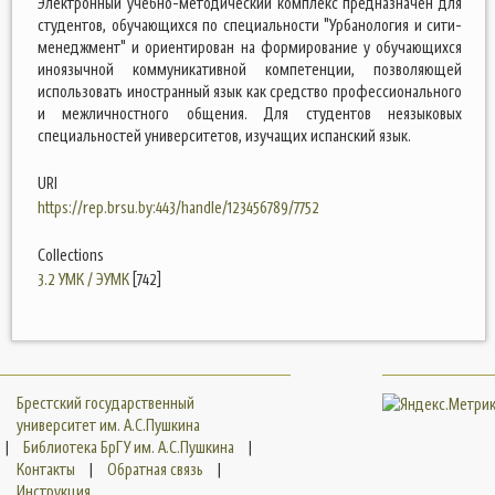
Электронный учебно-методический комплекс предназначен для
студентов, обучающихся по специальности "Урбанология и сити-
менеджмент" и ориентирован на формирование у обучающихся
иноязычной коммуникативной компетенции, позволяющей
использовать иностранный язык как средство профессионального
и межличностного общения. Для студентов неязыковых
специальностей университетов, изучащих испанский язык.
URI
https://rep.brsu.by:443/handle/123456789/7752
Collections
3.2 УМК / ЭУМК
[742]
Брестский государственный
университет им. А.С.Пушкина
|
Библиотека БрГУ им. А.С.Пушкина
|
Контакты
|
Обратная связь
|
Инструкция