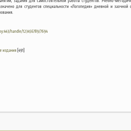
анятий, задания для самостоятельной работы студентов. Учебно-методич
азначено для студентов специальности «Логопедия» дневной и заочной
зования.
.by:443/handle/123456789/7694
е издания
[491]