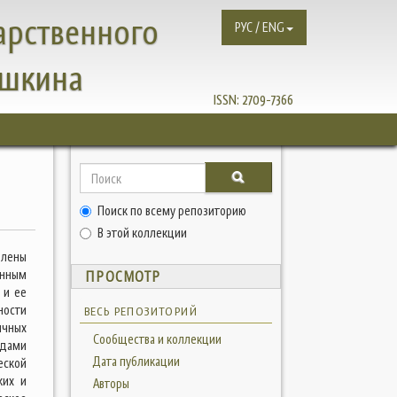
арственного
РУС / ENG
ушкина
ISSN:
2709-7366
Поиск по всему репозиторию
В этой коллекции
влены
енным
ПРОСМОТР
 и ее
ности
ВЕСЬ РЕПОЗИТОРИЙ
ичных
Сообщества и коллекции
идами
Дата публикации
еской
ких и
Авторы