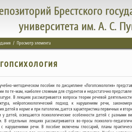
епозиторий Брестского госуд
университета им. А. С. П
здания
Просмотр элемента
гопсихология
 учебно-методическом пособии по дисциплине «Логопсихология» предста
ии по те-мам, наиболее сложным для студентов и недостаточно представл
ратуре. В лекциях рассматриваются вопросы теории речевой деятельности
уктура, нейропсихологический подход к нарушениям речи, закономер
ия детей в норме и при патологии, дается характеристика первичных и втор
и у детей, освещаются психологические особенности детей с разными в
и. В отдельных лекциях рассматриваются во-просы психолого-педагогич
с нарушениями речи. В пособие включены глоссарий, планы практичес