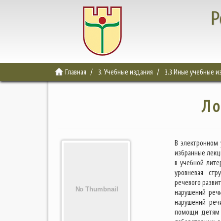
Р
Главная
3. Учебные издания
3.3 Иные учебные и
Ло
В электронном
избранные лекц
в учебной лите
уровневая стр
речевого развит
нарушений реч
нарушений реч
помощи детям 