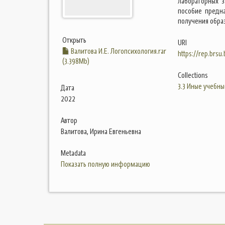
лабораторных з
пособие предн
получения обра
Открыть
URI
Валитова И.Е. Логопсихология.rar
https://rep.brsu
(3.398Mb)
Collections
3.3 Иные учебны
Дата
2022
Автор
Валитова, Ирина Евгеньевна
Metadata
Показать полную информацию