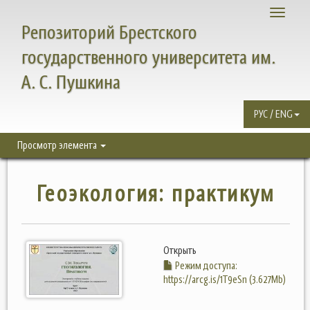
Toggle
Репозиторий Брестского
navigati
государственного университета им.
А. С. Пушкина
РУС / ENG
Просмотр элемента
Геоэкология: практикум
Открыть
Режим доступа:
https://arcg.is/1T9eSn (3.627Mb)