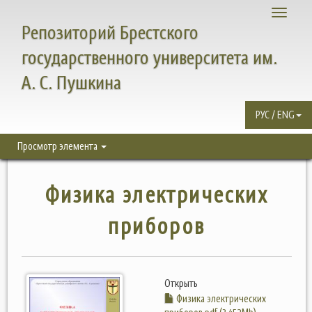
Toggle
Репозиторий Брестского
navigati
государственного университета им.
А. С. Пушкина
РУС / ENG
Просмотр элемента
Физика электрических
приборов
Открыть
Физика электрических