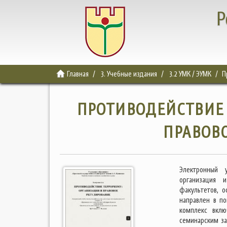
Р
Главная
3. Учебные издания
3.2 УМК / ЭУМК
П
ПРОТИВОДЕЙСТВИЕ 
ПРАВОВ
Электронный 
организация 
факультетов, 
направлен в п
комплекс вклю
семинарским за