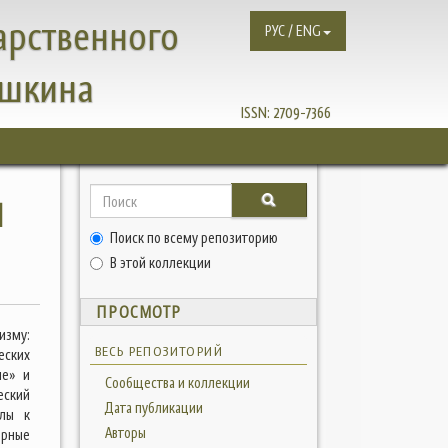
арственного
РУС / ENG
ушкина
ISSN:
2709-7366
И
Поиск по всему репозиторию
В этой коллекции
ПРОСМОТР
изму:
ВЕСЬ РЕПОЗИТОРИЙ
еских
ие» и
Сообщества и коллекции
еский
Дата публикации
алы к
Авторы
ерные