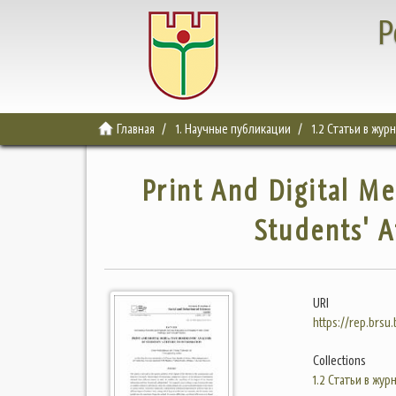
Р
Главная
1. Научные публикации
1.2 Статьи в жур
Print And Digital Me
Students' A
URI
https://rep.brsu
Collections
1.2 Статьи в жур