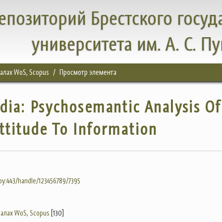
епозиторий Брестского госуд
университета им. А. С. П
налах WoS, Scopus
Просмотр элемента
dia: Psychosemantic Analysis Of
ttitude To Information
.by:443/handle/123456789/7395
налах WoS, Scopus
[130]