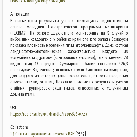
Показать полную информацию
Аннотации
В статье даны результаты учетов гнездящихся видов птиц на
основе методики Паневропейской программы мониторинга
(PECBMS). На основе двухлетнего мониторинга на 5 случайно
выбранных квадратах в 5 районах крайнего юго-запада Беларуси
показана плотность населения птиц агроландшафта. Дана краткая
ландшафтно-биотопическая характеристика каждого из
«случайных квадратов» (контрольных участков), где отмечено 78
видов птиц 13 отрядов. Суммарное обилие составило 326,3
особей/км². Выделены 5 основных групп биотопов на квадратах,
для каждого из которых даны показатели плотности населения
отмеченных видов птиц. Показано влияние на результаты учетов
стайных группировок ряда видов, отнесенных к «случайным
доминантам».
URI
https://rep.brsu.by:443/handle/123456789/723
Collections
1.3 Статьи в журналах из перечня ВАК
[2549]