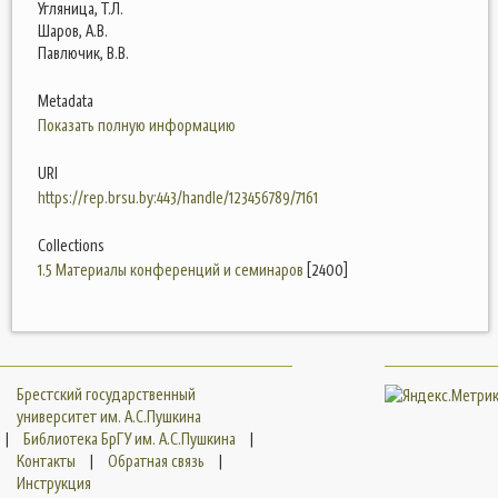
Угляница, Т.Л.
Шаров, А.В.
Павлючик, В.В.
Metadata
Показать полную информацию
URI
https://rep.brsu.by:443/handle/123456789/7161
Collections
1.5 Материалы конференций и семинаров
[2400]
Брестский государственный
университет им. А.С.Пушкина
|
Библиотека БрГУ им. А.С.Пушкина
|
Контакты
|
Обратная связь
|
Инструкция