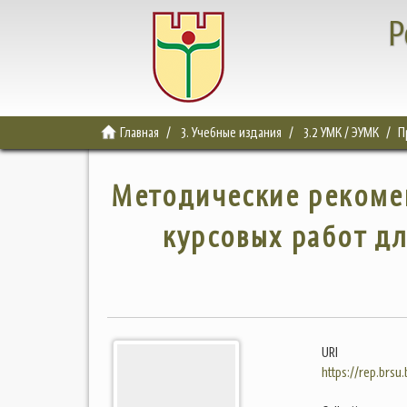
Р
Главная
3. Учебные издания
3.2 УМК / ЭУМК
П
Методические рекоме
курсовых работ дл
URI
https://rep.brsu