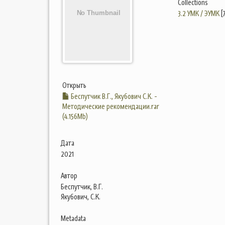
Collections
3.2 УМК / ЭУМК
[
Открыть
Беспутчик В.Г., Якубович С.К. -
Методические рекомендации.rar
(4.156Mb)
Дата
2021
Автор
Беспутчик, В.Г.
Якубович, С.К.
Metadata