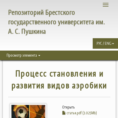
Toggle
Репозиторий Брестского
navigati
государственного университета им.
А. С. Пушкина
РУС / ENG
Просмотр элемента
Процесс становления и
развития видов аэробики
Открыть
статья.pdf (3.025Mb)