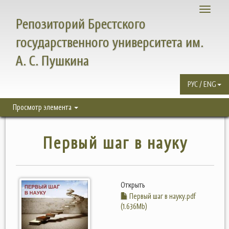
Toggle
Репозиторий Брестского
navigati
государственного университета им.
А. С. Пушкина
РУС / ENG
Просмотр элемента
Первый шаг в науку
Открыть
Первый шаг в науку.pdf
(1.636Mb)