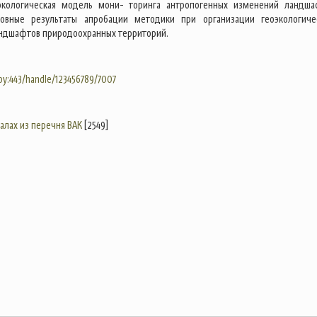
-экологическая модель мони- торинга антропогенных изменений ландша
овные результаты апробации методики при организации геоэкологиче
ндшафтов природоохранных территорий.
.by:443/handle/123456789/7007
налах из перечня ВАК
[2549]