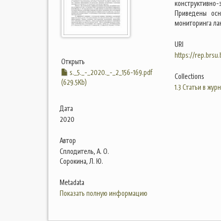
конструктивно
Приведены осн
мониторинга ла
URI
https://rep.brsu
Открыть
s._5._-_2020._-_2_156-169.pdf
Collections
(629.5Kb)
1.3 Статьи в жур
Дата
2020
Автор
Сплодитель, А. О.
Сорокина, Л. Ю.
Metadata
Показать полную информацию