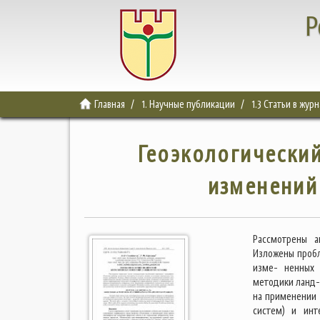
Р
Главная
1. Научные публикации
1.3 Статьи в жур
Геоэкологически
изменений
Рассмотрены а
Изложены пробл
изме- ненных 
методики ланд-
на применении
систем) и инт