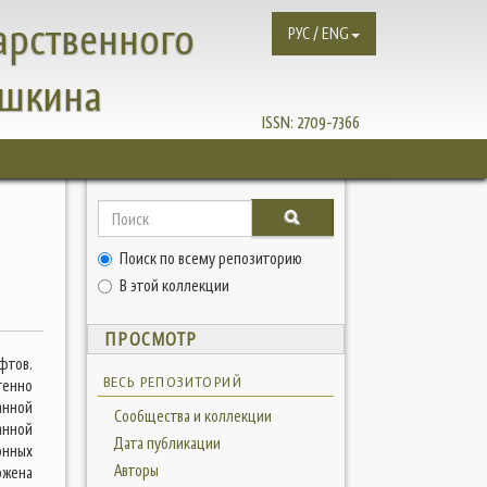
арственного
РУС / ENG
ушкина
ISSN:
2709-7366
Поиск по всему репозиторию
В этой коллекции
ПРОСМОТР
фтов.
ВЕСЬ РЕПОЗИТОРИЙ
генно
анной
Сообщества и коллекции
анной
Дата публикации
онных
Авторы
ожена