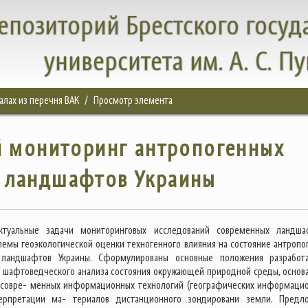
епозиторий Брестского госуд
университета им. А. С. П
налах из перечня ВАК
Просмотр элемента
й мониторинг антропогенных
 ландшафтов Украины
ктуальные задачи мониторинговых исследований современных ландша
емы геоэкологической оценки техногенного влияния на состояние антропо
ландшафтов Украины. Сформулированы основные положения разработ
 шафтоведческого анализа состояния окружающей природной среды, основ
 совре- менных информационных технологий (географических информаци
ерпретации ма- териалов дистанционного зондировани земли. Предл