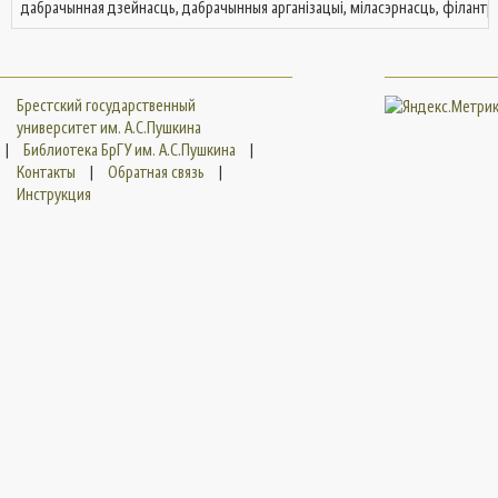
дабрачынная дзейнасць, дабрачынныя арганізацыі, міласэрнасць, філантропі
Брестский государственный
университет им. А.С.Пушкина
|
Библиотека БрГУ им. А.С.Пушкина
|
Контакты
|
Обратная связь
|
Инструкция