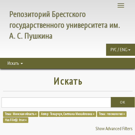
Toggle
Репозиторий Брестского
navigati
государственного университета им.
А. С. Пушкина
РУС / ENG
Искать
Искать
OK
Тема: Минская область ×
Автор: Токарчук, Светлана Михайловна ×
Тема: геоэкология ×
Has File(s): true ×
Show Advanced Filters