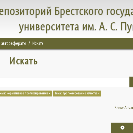
епозиторий Брестского госуд
университета им. А. С. П
, авторефераты
Искать
Искать
Тема: нормативное прогнозирование ×
Тема: прогнозирование качества ×
Show Advan