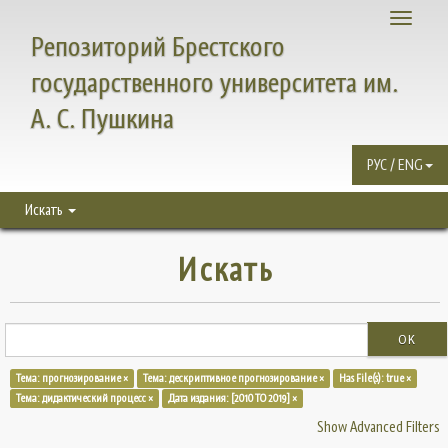
Toggle
Репозиторий Брестского
navigati
государственного университета им.
А. С. Пушкина
РУС / ENG
Искать
Искать
OK
Тема: прогнозирование ×
Тема: дескриптивное прогнозирование ×
Has File(s): true ×
Тема: дидактический процесс ×
Дата издания: [2010 TO 2019] ×
Show Advanced Filters