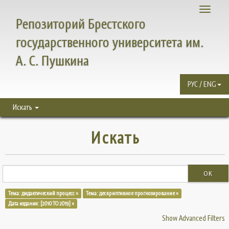
Toggle
Репозиторий Брестского
navigati
государственного университета им.
А. С. Пушкина
РУС / ENG
Искать
Искать
OK
Тема: дидактический процесс ×
Тема: дескриптивное прогнозирование ×
Дата издания: [2010 TO 2019] ×
Show Advanced Filters