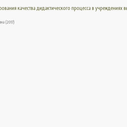
рования качества дидактического процесса в учреждениях 
вна
(
2017
)