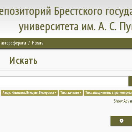
епозиторий Брестского госуд
университета им. А. С. П
, авторефераты
Искать
Искать
Автор: Ильяшева, Виктория Викторовна ×
Тема: качество ×
Тема: дескриптивное прогнозирова
Show Advan