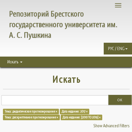
Toggle
Репозиторий Брестского
navigati
государственного университета им.
А. С. Пушкина
РУС / ENG
Искать
Искать
OK
Тема: дидактическое прогнозирование ×
Дата издания: 2017 ×
Тема: дескриптивное прогнозирование ×
Дата издания: [2010 TO 2019] ×
Show Advanced Filters