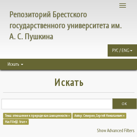
Toggle
Репозиторий Брестского
navigati
государственного университета им.
А. С. Пушкина
РУС / ENG
Искать
Искать
OK
Тема: отношение к природе как самоценности ×
Автор: Северин, Сергей Николаевич ×
Has File(s): true ×
Show Advanced Filters