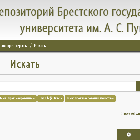
епозиторий Брестского госуд
университета им. А. С. П
, авторефераты
Искать
Искать
Тема: прогнозирование ×
Has File(s): true ×
Тема: прогнозирование качества ×
Show Advan