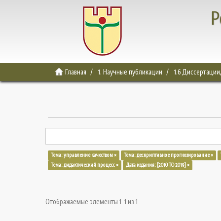
Р
Главная
1. Научные публикации
1.6 Диссертации
Тема: управление качеством ×
Тема: дескриптивное прогнозирование ×
Тема: дидактический процесс ×
Дата издания: [2010 TO 2019] ×
Отображаемые элементы 1-1 из 1